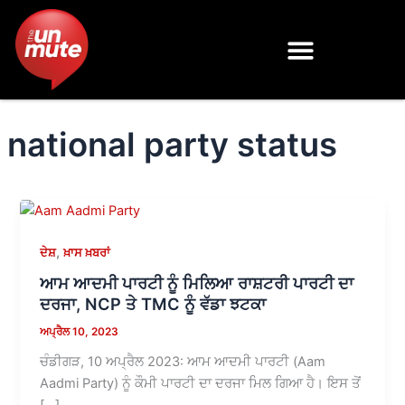
Skip
to
content
national party status
,
ਦੇਸ਼
ਖ਼ਾਸ ਖ਼ਬਰਾਂ
ਆਮ ਆਦਮੀ ਪਾਰਟੀ ਨੂੰ ਮਿਲਿਆ ਰਾਸ਼ਟਰੀ ਪਾਰਟੀ ਦਾ
ਦਰਜਾ, NCP ਤੇ TMC ਨੂੰ ਵੱਡਾ ਝਟਕਾ
ਅਪ੍ਰੈਲ 10, 2023
ਚੰਡੀਗੜ, 10 ਅਪ੍ਰੈਲ 2023: ਆਮ ਆਦਮੀ ਪਾਰਟੀ (Aam
Aadmi Party) ਨੂੰ ਕੌਮੀ ਪਾਰਟੀ ਦਾ ਦਰਜਾ ਮਿਲ ਗਿਆ ਹੈ। ਇਸ ਤੋਂ
[…]