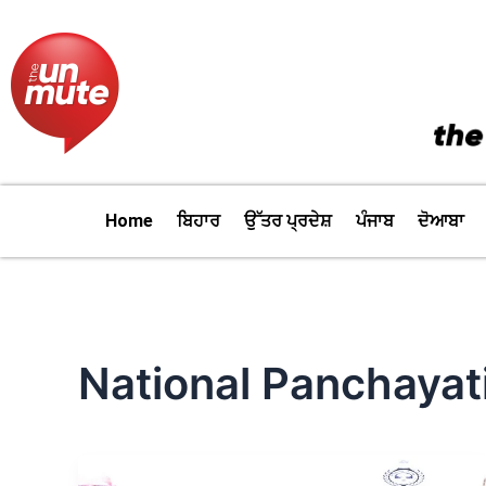
Skip
to
content
Home
ਬਿਹਾਰ
ਉੱਤਰ ਪ੍ਰਦੇਸ਼
ਪੰਜਾਬ
ਦੋਆਬਾ
National Panchayat