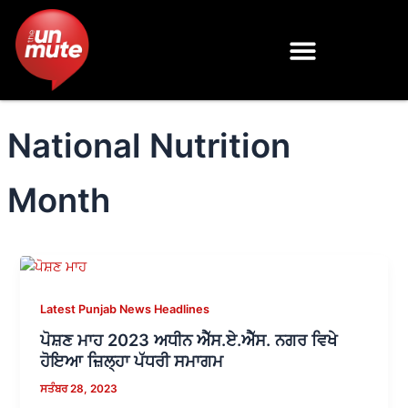
Skip
to
content
National Nutrition
Month
Latest Punjab News Headlines
ਪੋਸ਼ਣ ਮਾਹ 2023 ਅਧੀਨ ਐੱਸ.ਏ.ਐੱਸ. ਨਗਰ ਵਿਖੇ
ਹੋਇਆ ਜ਼ਿਲ੍ਹਾ ਪੱਧਰੀ ਸਮਾਗਮ
ਸਤੰਬਰ 28, 2023