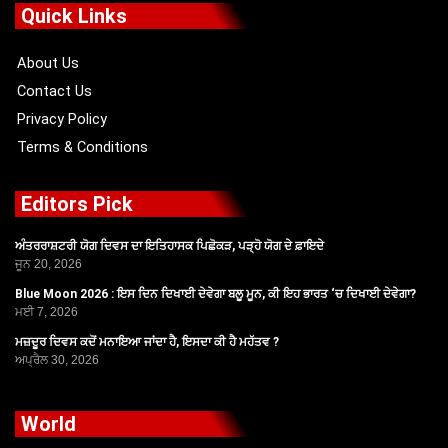
o
t
b
g
Quick Links
o
t
e
r
k
e
a
r
m
About Us
Contact Us
Privacy Policy
Terms & Conditions
Editors Pick
ਅੰਤਰਰਾਸ਼ਟਰੀ ਯੋਗ ਦਿਵਸ ਦਾ ਇਤਿਹਾਸਕ ਪਿਛੋਕੜ, ਪੜ੍ਹੋ ਯੋਗ ਦੇ ਫ਼ਾਇਦੇ
ਜੂਨ 20, 2026
Blue Moon 2026 : ਇਸ ਦਿਨ ਦਿਖਾਈ ਦੇਵੇਗਾ ਬਲੂ ਮੂਨ, ਕੀ ਇਹ ਭਾਰਤ ‘ਚ ਦਿਖਾਈ ਦੇਵੇਗਾ?
ਮਈ 7, 2026
ਮਜ਼ਦੂਰ ਦਿਵਸ ਕਦੋਂ ਮਨਾਇਆ ਜਾਂਦਾ ਹੈ, ਇਸਦਾ ਕੀ ਹੈ ਮਹੱਤਵ ?
ਅਪ੍ਰੈਲ 30, 2026
World