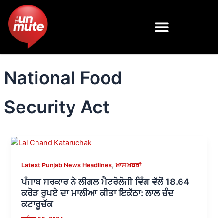
Skip
to
content
National Food
Security Act
,
Latest Punjab News Headlines
ਖ਼ਾਸ ਖ਼ਬਰਾਂ
ਪੰਜਾਬ ਸਰਕਾਰ ਨੇ ਲੀਗਲ ਮੈਟਰੋਲੋਜੀ ਵਿੰਗ ਵੱਲੋਂ 18.64
ਕਰੋੜ ਰੁਪਏ ਦਾ ਮਾਲੀਆ ਕੀਤਾ ਇਕੱਠਾ: ਲਾਲ ਚੰਦ
ਕਟਾਰੂਚੱਕ