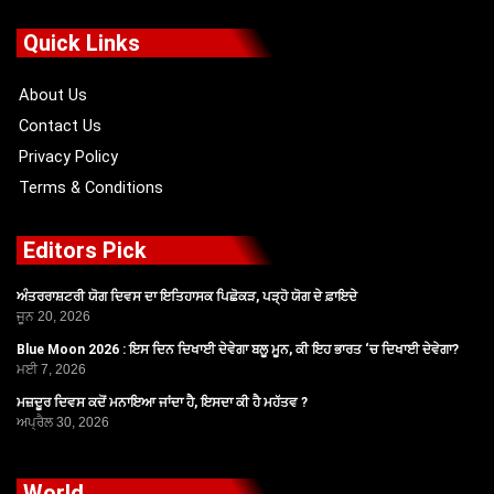
e
w
t
t
b
i
u
a
o
t
b
g
Quick Links
o
t
e
r
k
e
a
r
m
About Us
Contact Us
Privacy Policy
Terms & Conditions
Editors Pick
ਅੰਤਰਰਾਸ਼ਟਰੀ ਯੋਗ ਦਿਵਸ ਦਾ ਇਤਿਹਾਸਕ ਪਿਛੋਕੜ, ਪੜ੍ਹੋ ਯੋਗ ਦੇ ਫ਼ਾਇਦੇ
ਜੂਨ 20, 2026
Blue Moon 2026 : ਇਸ ਦਿਨ ਦਿਖਾਈ ਦੇਵੇਗਾ ਬਲੂ ਮੂਨ, ਕੀ ਇਹ ਭਾਰਤ ‘ਚ ਦਿਖਾਈ ਦੇਵੇਗਾ?
ਮਈ 7, 2026
ਮਜ਼ਦੂਰ ਦਿਵਸ ਕਦੋਂ ਮਨਾਇਆ ਜਾਂਦਾ ਹੈ, ਇਸਦਾ ਕੀ ਹੈ ਮਹੱਤਵ ?
ਅਪ੍ਰੈਲ 30, 2026
World