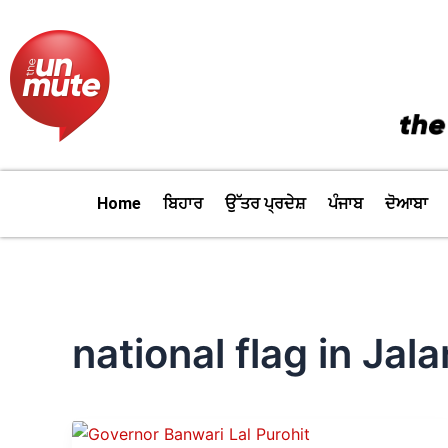
Skip
to
content
Home
ਬਿਹਾਰ
ਉੱਤਰ ਪ੍ਰਦੇਸ਼
ਪੰਜਾਬ
ਦੋਆਬਾ
national flag in Jal