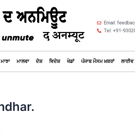
Email: feedb
Tel: +91-9302
ਮਾਝਾ
ਮਾਲਵਾ
ਦੇਸ਼
ਵਿਦੇਸ਼
ਖੇਡਾਂ
ਪੰਜਾਬ ਮੌਸਮ ਖ਼ਬਰਾਂ
ਲਾਈਵ 
andhar.