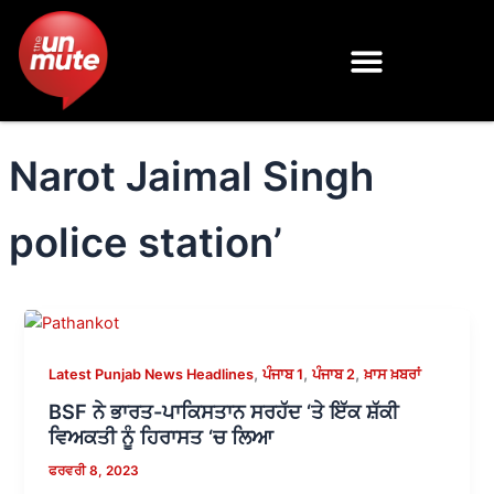
Skip
to
content
Narot Jaimal Singh
police station’
,
,
,
Latest Punjab News Headlines
ਪੰਜਾਬ 1
ਪੰਜਾਬ 2
ਖ਼ਾਸ ਖ਼ਬਰਾਂ
BSF ਨੇ ਭਾਰਤ-ਪਾਕਿਸਤਾਨ ਸਰਹੱਦ ‘ਤੇ ਇੱਕ ਸ਼ੱਕੀ
ਵਿਅਕਤੀ ਨੂੰ ਹਿਰਾਸਤ ‘ਚ ਲਿਆ
ਫਰਵਰੀ 8, 2023