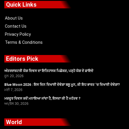
o
t
b
g
Quick Links
o
t
e
r
k
e
a
r
m
About Us
Contact Us
Privacy Policy
Terms & Conditions
Editors Pick
ਅੰਤਰਰਾਸ਼ਟਰੀ ਯੋਗ ਦਿਵਸ ਦਾ ਇਤਿਹਾਸਕ ਪਿਛੋਕੜ, ਪੜ੍ਹੋ ਯੋਗ ਦੇ ਫ਼ਾਇਦੇ
ਜੂਨ 20, 2026
Blue Moon 2026 : ਇਸ ਦਿਨ ਦਿਖਾਈ ਦੇਵੇਗਾ ਬਲੂ ਮੂਨ, ਕੀ ਇਹ ਭਾਰਤ ‘ਚ ਦਿਖਾਈ ਦੇਵੇਗਾ?
ਮਈ 7, 2026
ਮਜ਼ਦੂਰ ਦਿਵਸ ਕਦੋਂ ਮਨਾਇਆ ਜਾਂਦਾ ਹੈ, ਇਸਦਾ ਕੀ ਹੈ ਮਹੱਤਵ ?
ਅਪ੍ਰੈਲ 30, 2026
World