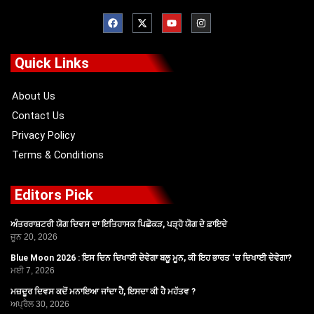
F
X
Y
I
a
-
o
n
c
t
u
s
e
w
t
t
b
i
u
a
o
t
b
g
Quick Links
o
t
e
r
k
e
a
r
m
About Us
Contact Us
Privacy Policy
Terms & Conditions
Editors Pick
ਅੰਤਰਰਾਸ਼ਟਰੀ ਯੋਗ ਦਿਵਸ ਦਾ ਇਤਿਹਾਸਕ ਪਿਛੋਕੜ, ਪੜ੍ਹੋ ਯੋਗ ਦੇ ਫ਼ਾਇਦੇ
ਜੂਨ 20, 2026
Blue Moon 2026 : ਇਸ ਦਿਨ ਦਿਖਾਈ ਦੇਵੇਗਾ ਬਲੂ ਮੂਨ, ਕੀ ਇਹ ਭਾਰਤ ‘ਚ ਦਿਖਾਈ ਦੇਵੇਗਾ?
ਮਈ 7, 2026
ਮਜ਼ਦੂਰ ਦਿਵਸ ਕਦੋਂ ਮਨਾਇਆ ਜਾਂਦਾ ਹੈ, ਇਸਦਾ ਕੀ ਹੈ ਮਹੱਤਵ ?
ਅਪ੍ਰੈਲ 30, 2026