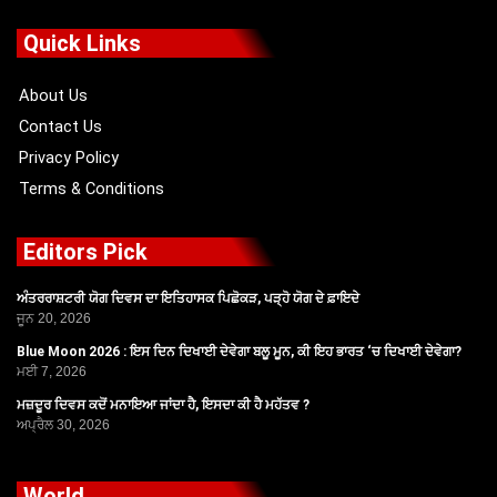
e
w
t
t
b
i
u
a
o
t
b
g
Quick Links
o
t
e
r
k
e
a
r
m
About Us
Contact Us
Privacy Policy
Terms & Conditions
Editors Pick
ਅੰਤਰਰਾਸ਼ਟਰੀ ਯੋਗ ਦਿਵਸ ਦਾ ਇਤਿਹਾਸਕ ਪਿਛੋਕੜ, ਪੜ੍ਹੋ ਯੋਗ ਦੇ ਫ਼ਾਇਦੇ
ਜੂਨ 20, 2026
Blue Moon 2026 : ਇਸ ਦਿਨ ਦਿਖਾਈ ਦੇਵੇਗਾ ਬਲੂ ਮੂਨ, ਕੀ ਇਹ ਭਾਰਤ ‘ਚ ਦਿਖਾਈ ਦੇਵੇਗਾ?
ਮਈ 7, 2026
ਮਜ਼ਦੂਰ ਦਿਵਸ ਕਦੋਂ ਮਨਾਇਆ ਜਾਂਦਾ ਹੈ, ਇਸਦਾ ਕੀ ਹੈ ਮਹੱਤਵ ?
ਅਪ੍ਰੈਲ 30, 2026
World