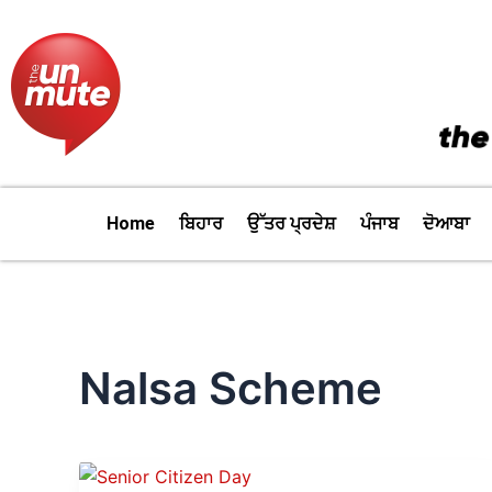
Skip
to
content
Home
ਬਿਹਾਰ
ਉੱਤਰ ਪ੍ਰਦੇਸ਼
ਪੰਜਾਬ
ਦੋਆਬਾ
Nalsa Scheme