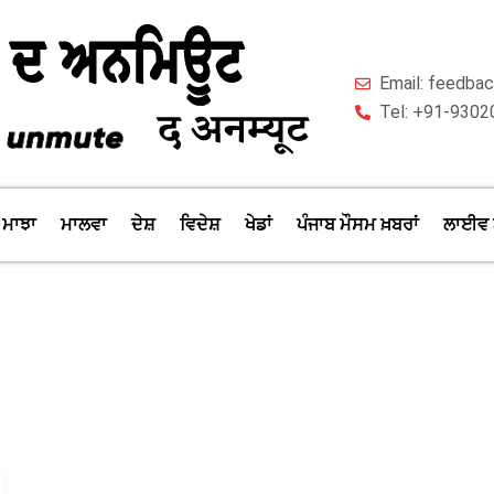
Email: feedb
Tel: +91-9302
ਮਾਝਾ
ਮਾਲਵਾ
ਦੇਸ਼
ਵਿਦੇਸ਼
ਖੇਡਾਂ
ਪੰਜਾਬ ਮੌਸਮ ਖ਼ਬਰਾਂ
ਲਾਈਵ 