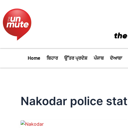
Skip
to
content
Home
ਬਿਹਾਰ
ਉੱਤਰ ਪ੍ਰਦੇਸ਼
ਪੰਜਾਬ
ਦੋਆਬਾ
Nakodar police stat