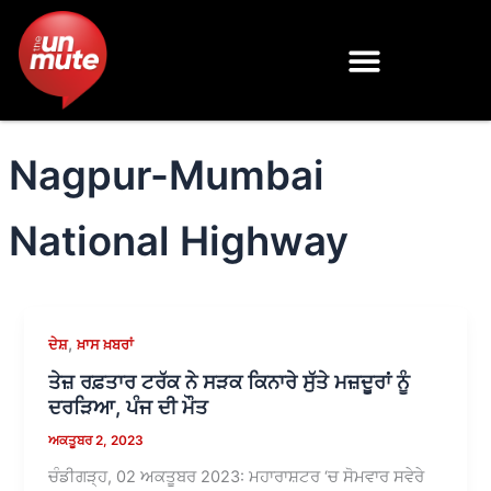
Skip
to
content
Nagpur-Mumbai
National Highway
,
ਦੇਸ਼
ਖ਼ਾਸ ਖ਼ਬਰਾਂ
ਤੇਜ਼ ਰਫ਼ਤਾਰ ਟਰੱਕ ਨੇ ਸੜਕ ਕਿਨਾਰੇ ਸੁੱਤੇ ਮਜ਼ਦੂਰਾਂ ਨੂੰ
ਦਰੜਿਆ, ਪੰਜ ਦੀ ਮੌਤ
ਅਕਤੂਬਰ 2, 2023
ਚੰਡੀਗੜ੍ਹ, 02 ਅਕਤੂਬਰ 2023: ਮਹਾਰਾਸ਼ਟਰ ‘ਚ ਸੋਮਵਾਰ ਸਵੇਰੇ