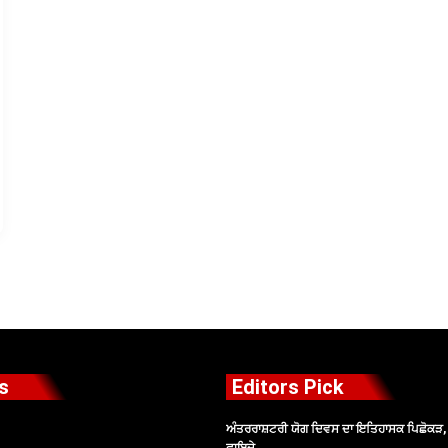
s
Editors Pick
ਅੰਤਰਰਾਸ਼ਟਰੀ ਯੋਗ ਦਿਵਸ ਦਾ ਇਤਿਹਾਸਕ ਪਿਛੋਕੜ, ਪ