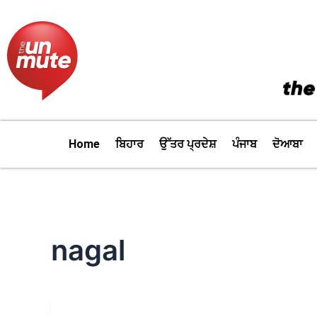
Skip
to
content
Home
ਬਿਹਾਰ
ਉੱਤਰ ਪ੍ਰਦੇਸ਼
ਪੰਜਾਬ
ਦੋਆਬਾ
nagal