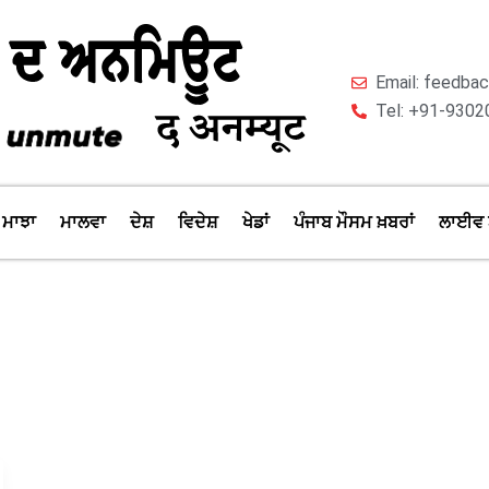
Email: feedb
Tel: +91-9302
ਮਾਝਾ
ਮਾਲਵਾ
ਦੇਸ਼
ਵਿਦੇਸ਼
ਖੇਡਾਂ
ਪੰਜਾਬ ਮੌਸਮ ਖ਼ਬਰਾਂ
ਲਾਈਵ 