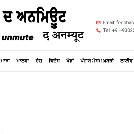
Email: feedb
Tel: +91-9302
ਮਾਝਾ
ਮਾਲਵਾ
ਦੇਸ਼
ਵਿਦੇਸ਼
ਖੇਡਾਂ
ਪੰਜਾਬ ਮੌਸਮ ਖ਼ਬਰਾਂ
ਲਾਈਵ 