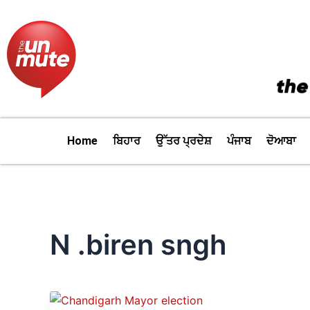
Skip
to
content
Home
ਬਿਹਾਰ
ਉੱਤਰ ਪ੍ਰਦੇਸ਼
ਪੰਜਾਬ
ਦੋਆਬਾ
N .biren sngh