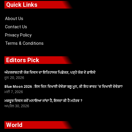
o
t
b
g
Quick Links
o
t
e
r
k
e
a
r
m
About Us
Contact Us
Privacy Policy
Terms & Conditions
Editors Pick
ਅੰਤਰਰਾਸ਼ਟਰੀ ਯੋਗ ਦਿਵਸ ਦਾ ਇਤਿਹਾਸਕ ਪਿਛੋਕੜ, ਪੜ੍ਹੋ ਯੋਗ ਦੇ ਫ਼ਾਇਦੇ
ਜੂਨ 20, 2026
Blue Moon 2026 : ਇਸ ਦਿਨ ਦਿਖਾਈ ਦੇਵੇਗਾ ਬਲੂ ਮੂਨ, ਕੀ ਇਹ ਭਾਰਤ ‘ਚ ਦਿਖਾਈ ਦੇਵੇਗਾ?
ਮਈ 7, 2026
ਮਜ਼ਦੂਰ ਦਿਵਸ ਕਦੋਂ ਮਨਾਇਆ ਜਾਂਦਾ ਹੈ, ਇਸਦਾ ਕੀ ਹੈ ਮਹੱਤਵ ?
ਅਪ੍ਰੈਲ 30, 2026
World