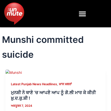
Skip
to
content
Munshi committed
suicide
,
Latest Punjab News Headlines
ਖ਼ਾਸ ਖ਼ਬਰਾਂ
ਮੁਨਸ਼ੀ ਨੇ ਥਾਣੇ ‘ਚ ਆਪਣੇ ਆਪ ਨੂੰ ਗੋ.ਲੀ ਮਾਰ ਕੇ ਕੀਤੀ
ਖ਼ੁ.ਦ.ਕੁ.ਸ਼ੀ !
ਅਕਤੂਬਰ 7, 2024