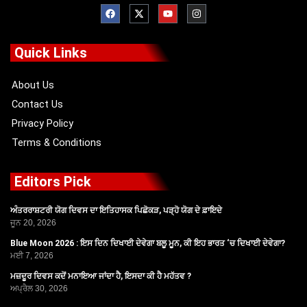
F
X
Y
I
a
-
o
n
c
t
u
s
e
w
t
t
b
i
u
a
o
t
b
g
Quick Links
o
t
e
r
k
e
a
r
m
About Us
Contact Us
Privacy Policy
Terms & Conditions
Editors Pick
ਅੰਤਰਰਾਸ਼ਟਰੀ ਯੋਗ ਦਿਵਸ ਦਾ ਇਤਿਹਾਸਕ ਪਿਛੋਕੜ, ਪੜ੍ਹੋ ਯੋਗ ਦੇ ਫ਼ਾਇਦੇ
ਜੂਨ 20, 2026
Blue Moon 2026 : ਇਸ ਦਿਨ ਦਿਖਾਈ ਦੇਵੇਗਾ ਬਲੂ ਮੂਨ, ਕੀ ਇਹ ਭਾਰਤ ‘ਚ ਦਿਖਾਈ ਦੇਵੇਗਾ?
ਮਈ 7, 2026
ਮਜ਼ਦੂਰ ਦਿਵਸ ਕਦੋਂ ਮਨਾਇਆ ਜਾਂਦਾ ਹੈ, ਇਸਦਾ ਕੀ ਹੈ ਮਹੱਤਵ ?
ਅਪ੍ਰੈਲ 30, 2026