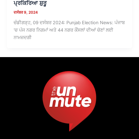
ਪ੍ਰਕਿਰਿਆ ਸ਼ੁਰੂ
ਦਸੰਬਰ 9, 2024
ਚੰਡੀਗੜ੍ਹ, 09 ਦਸੰਬਰ 2024: Punjab Election News: ਪੰਜਾਬ
‘ਚ ਪੰਜ ਨਗਰ ਨਿਗਮਾਂ ਅਤੇ 44 ਨਗਰ ਕੌਂਸਲਾਂ ਦੀਆਂ ਚੋਣਾਂ ਲਈ
ਨਾਮਜ਼ਦਗੀ