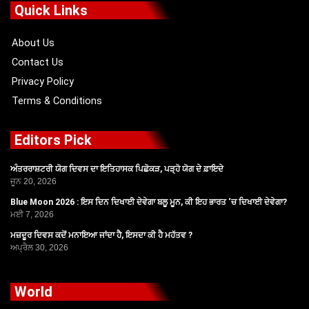
o
t
b
g
Quick Links
o
t
e
r
k
e
a
r
m
About Us
Contact Us
Privacy Policy
Terms & Conditions
Editors Pick
ਅੰਤਰਰਾਸ਼ਟਰੀ ਯੋਗ ਦਿਵਸ ਦਾ ਇਤਿਹਾਸਕ ਪਿਛੋਕੜ, ਪੜ੍ਹੋ ਯੋਗ ਦੇ ਫ਼ਾਇਦੇ
ਜੂਨ 20, 2026
Blue Moon 2026 : ਇਸ ਦਿਨ ਦਿਖਾਈ ਦੇਵੇਗਾ ਬਲੂ ਮੂਨ, ਕੀ ਇਹ ਭਾਰਤ ‘ਚ ਦਿਖਾਈ ਦੇਵੇਗਾ?
ਮਈ 7, 2026
ਮਜ਼ਦੂਰ ਦਿਵਸ ਕਦੋਂ ਮਨਾਇਆ ਜਾਂਦਾ ਹੈ, ਇਸਦਾ ਕੀ ਹੈ ਮਹੱਤਵ ?
ਅਪ੍ਰੈਲ 30, 2026
World