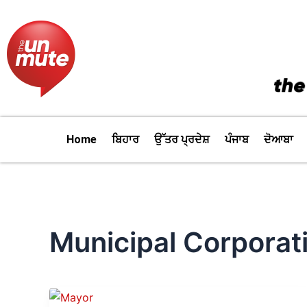
Skip
to
content
Home
ਬਿਹਾਰ
ਉੱਤਰ ਪ੍ਰਦੇਸ਼
ਪੰਜਾਬ
ਦੋਆਬਾ
Municipal Corporat