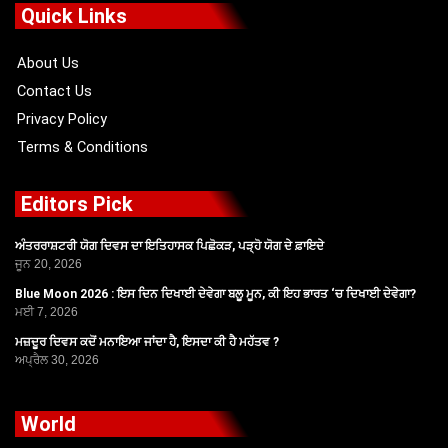
o
t
b
g
Quick Links
o
t
e
r
k
e
a
r
m
About Us
Contact Us
Privacy Policy
Terms & Conditions
Editors Pick
ਅੰਤਰਰਾਸ਼ਟਰੀ ਯੋਗ ਦਿਵਸ ਦਾ ਇਤਿਹਾਸਕ ਪਿਛੋਕੜ, ਪੜ੍ਹੋ ਯੋਗ ਦੇ ਫ਼ਾਇਦੇ
ਜੂਨ 20, 2026
Blue Moon 2026 : ਇਸ ਦਿਨ ਦਿਖਾਈ ਦੇਵੇਗਾ ਬਲੂ ਮੂਨ, ਕੀ ਇਹ ਭਾਰਤ ‘ਚ ਦਿਖਾਈ ਦੇਵੇਗਾ?
ਮਈ 7, 2026
ਮਜ਼ਦੂਰ ਦਿਵਸ ਕਦੋਂ ਮਨਾਇਆ ਜਾਂਦਾ ਹੈ, ਇਸਦਾ ਕੀ ਹੈ ਮਹੱਤਵ ?
ਅਪ੍ਰੈਲ 30, 2026
World