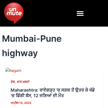
Skip
to
content
Mumbai-Pune
highway
,
ਦੇਸ਼
ਖ਼ਾਸ ਖ਼ਬਰਾਂ
Maharashtra: ਰਾਏਗੜ੍ਹ ‘ਚ ਸੜਕ ਤੋਂ ਉਤਰ ਕੇ ਖੱਡੇ
‘ਚ ਡਿੱਗੀ ਬੱਸ, 12 ਜਣਿਆਂ ਦੀ ਮੌਤ
ਅਪ੍ਰੈਲ 15, 2023