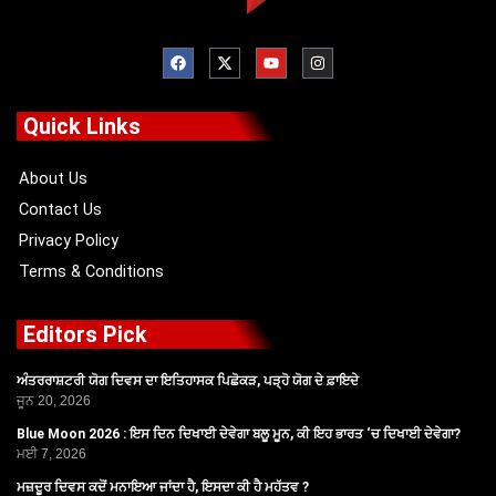
F
X
Y
I
a
-
o
n
c
t
u
s
e
w
t
t
b
i
u
a
o
t
b
g
Quick Links
o
t
e
r
k
e
a
r
m
About Us
Contact Us
Privacy Policy
Terms & Conditions
Editors Pick
ਅੰਤਰਰਾਸ਼ਟਰੀ ਯੋਗ ਦਿਵਸ ਦਾ ਇਤਿਹਾਸਕ ਪਿਛੋਕੜ, ਪੜ੍ਹੋ ਯੋਗ ਦੇ ਫ਼ਾਇਦੇ
ਜੂਨ 20, 2026
Blue Moon 2026 : ਇਸ ਦਿਨ ਦਿਖਾਈ ਦੇਵੇਗਾ ਬਲੂ ਮੂਨ, ਕੀ ਇਹ ਭਾਰਤ ‘ਚ ਦਿਖਾਈ ਦੇਵੇਗਾ?
ਮਈ 7, 2026
ਮਜ਼ਦੂਰ ਦਿਵਸ ਕਦੋਂ ਮਨਾਇਆ ਜਾਂਦਾ ਹੈ, ਇਸਦਾ ਕੀ ਹੈ ਮਹੱਤਵ ?