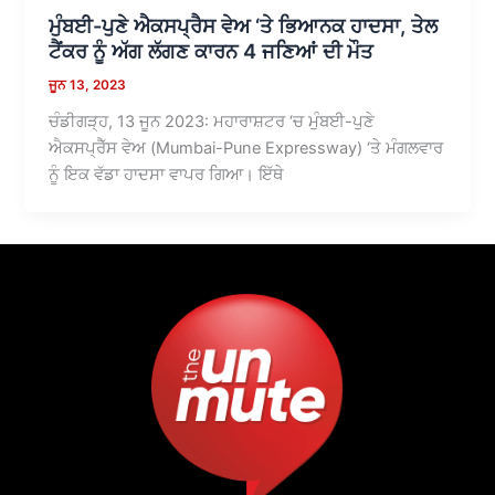
ਮੁੰਬਈ-ਪੁਣੇ ਐਕਸਪ੍ਰੈਸ ਵੇਅ ‘ਤੇ ਭਿਆਨਕ ਹਾਦਸਾ, ਤੇਲ
ਟੈਂਕਰ ਨੂੰ ਅੱਗ ਲੱਗਣ ਕਾਰਨ 4 ਜਣਿਆਂ ਦੀ ਮੌਤ
ਜੂਨ 13, 2023
ਚੰਡੀਗੜ੍ਹ, 13 ਜੂਨ 2023: ਮਹਾਰਾਸ਼ਟਰ ‘ਚ ਮੁੰਬਈ-ਪੁਣੇ
ਐਕਸਪ੍ਰੈੱਸ ਵੇਅ (Mumbai-Pune Expressway) ‘ਤੇ ਮੰਗਲਵਾਰ
ਨੂੰ ਇਕ ਵੱਡਾ ਹਾਦਸਾ ਵਾਪਰ ਗਿਆ। ਇੱਥੇ