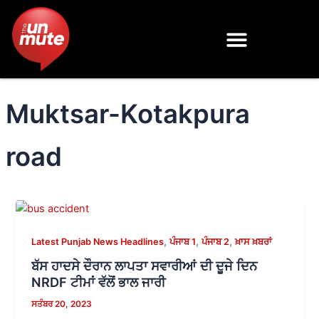
Skip
to
content
Muktsar-Kotakpura
road
,
,
,
Latest Punjab News Headlines
ਪੰਜਾਬ 1
ਪੰਜਾਬ 2
ਖ਼ਾਸ ਖ਼ਬਰਾਂ
ਬੱਸ ਹਾਦਸੇ ਦੌਰਾਨ ਲਾਪਤਾ ਸਵਾਰੀਆਂ ਦੀ ਦੂਜੇ ਦਿਨ
NRDF ਟੀਮਾਂ ਵੱਲੋਂ ਭਾਲ ਜਾਰੀ
ਸਤੰਬਰ 20, 2023