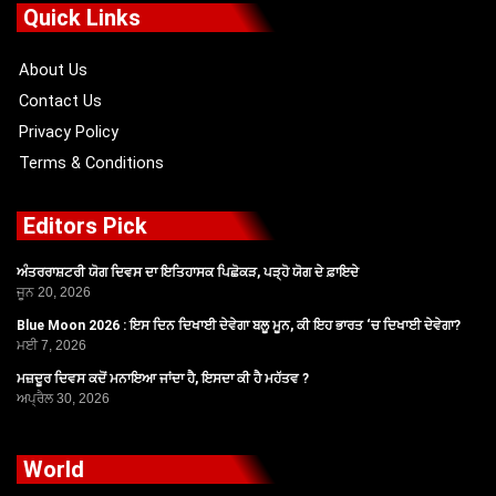
o
t
b
g
Quick Links
o
t
e
r
k
e
a
r
m
About Us
Contact Us
Privacy Policy
Terms & Conditions
Editors Pick
ਅੰਤਰਰਾਸ਼ਟਰੀ ਯੋਗ ਦਿਵਸ ਦਾ ਇਤਿਹਾਸਕ ਪਿਛੋਕੜ, ਪੜ੍ਹੋ ਯੋਗ ਦੇ ਫ਼ਾਇਦੇ
ਜੂਨ 20, 2026
Blue Moon 2026 : ਇਸ ਦਿਨ ਦਿਖਾਈ ਦੇਵੇਗਾ ਬਲੂ ਮੂਨ, ਕੀ ਇਹ ਭਾਰਤ ‘ਚ ਦਿਖਾਈ ਦੇਵੇਗਾ?
ਮਈ 7, 2026
ਮਜ਼ਦੂਰ ਦਿਵਸ ਕਦੋਂ ਮਨਾਇਆ ਜਾਂਦਾ ਹੈ, ਇਸਦਾ ਕੀ ਹੈ ਮਹੱਤਵ ?
ਅਪ੍ਰੈਲ 30, 2026
World