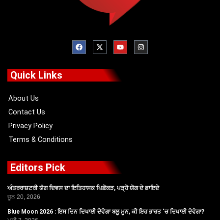
F
X
Y
I
a
-
o
n
c
t
u
s
e
w
t
t
b
i
u
a
o
t
b
g
Quick Links
o
t
e
r
k
e
a
r
m
About Us
Contact Us
Privacy Policy
Terms & Conditions
Editors Pick
ਅੰਤਰਰਾਸ਼ਟਰੀ ਯੋਗ ਦਿਵਸ ਦਾ ਇਤਿਹਾਸਕ ਪਿਛੋਕੜ, ਪੜ੍ਹੋ ਯੋਗ ਦੇ ਫ਼ਾਇਦੇ
ਜੂਨ 20, 2026
Blue Moon 2026 : ਇਸ ਦਿਨ ਦਿਖਾਈ ਦੇਵੇਗਾ ਬਲੂ ਮੂਨ, ਕੀ ਇਹ ਭਾਰਤ ‘ਚ ਦਿਖਾਈ ਦੇਵੇਗਾ?