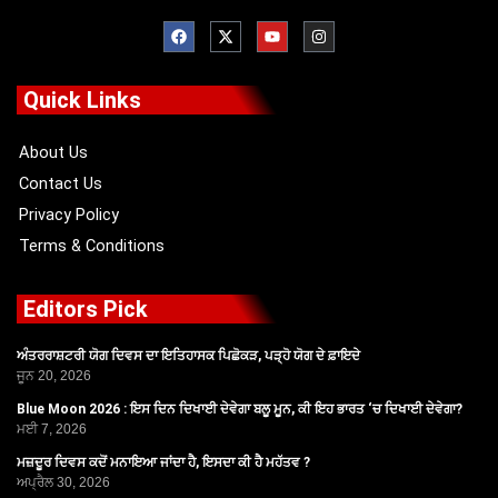
F
X
Y
I
a
-
o
n
c
t
u
s
e
w
t
t
b
i
u
a
o
t
b
g
Quick Links
o
t
e
r
k
e
a
r
m
About Us
Contact Us
Privacy Policy
Terms & Conditions
Editors Pick
ਅੰਤਰਰਾਸ਼ਟਰੀ ਯੋਗ ਦਿਵਸ ਦਾ ਇਤਿਹਾਸਕ ਪਿਛੋਕੜ, ਪੜ੍ਹੋ ਯੋਗ ਦੇ ਫ਼ਾਇਦੇ
ਜੂਨ 20, 2026
Blue Moon 2026 : ਇਸ ਦਿਨ ਦਿਖਾਈ ਦੇਵੇਗਾ ਬਲੂ ਮੂਨ, ਕੀ ਇਹ ਭਾਰਤ ‘ਚ ਦਿਖਾਈ ਦੇਵੇਗਾ?
ਮਈ 7, 2026
ਮਜ਼ਦੂਰ ਦਿਵਸ ਕਦੋਂ ਮਨਾਇਆ ਜਾਂਦਾ ਹੈ, ਇਸਦਾ ਕੀ ਹੈ ਮਹੱਤਵ ?
ਅਪ੍ਰੈਲ 30, 2026