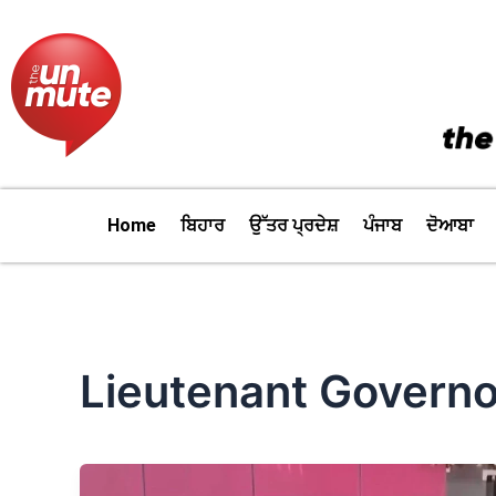
Skip
to
content
Home
ਬਿਹਾਰ
ਉੱਤਰ ਪ੍ਰਦੇਸ਼
ਪੰਜਾਬ
ਦੋਆਬਾ
Lieutenant Governo