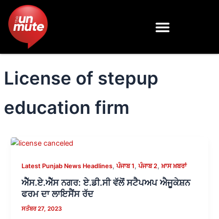
Skip
to
content
License of stepup
education firm
,
,
,
Latest Punjab News Headlines
ਪੰਜਾਬ 1
ਪੰਜਾਬ 2
ਖ਼ਾਸ ਖ਼ਬਰਾਂ
ਐੱਸ.ਏ.ਐੱਸ ਨਗਰ: ਏ.ਡੀ.ਸੀ ਵੱਲੋਂ ਸਟੈਪਅਪ ਐਜੂਕੇਸ਼ਨ
ਫਰਮ ਦਾ ਲਾਇਸੈਂਸ ਰੱਦ
ਸਤੰਬਰ 27, 2023