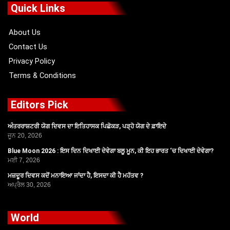
o
t
b
g
Quick Links
o
t
e
r
k
e
a
r
m
About Us
Contact Us
Privacy Policy
Terms & Conditions
Editors Pick
ਅੰਤਰਰਾਸ਼ਟਰੀ ਯੋਗ ਦਿਵਸ ਦਾ ਇਤਿਹਾਸਕ ਪਿਛੋਕੜ, ਪੜ੍ਹੋ ਯੋਗ ਦੇ ਫ਼ਾਇਦੇ
ਜੂਨ 20, 2026
Blue Moon 2026 : ਇਸ ਦਿਨ ਦਿਖਾਈ ਦੇਵੇਗਾ ਬਲੂ ਮੂਨ, ਕੀ ਇਹ ਭਾਰਤ ‘ਚ ਦਿਖਾਈ ਦੇਵੇਗਾ?
ਮਈ 7, 2026
ਮਜ਼ਦੂਰ ਦਿਵਸ ਕਦੋਂ ਮਨਾਇਆ ਜਾਂਦਾ ਹੈ, ਇਸਦਾ ਕੀ ਹੈ ਮਹੱਤਵ ?
ਅਪ੍ਰੈਲ 30, 2026
World