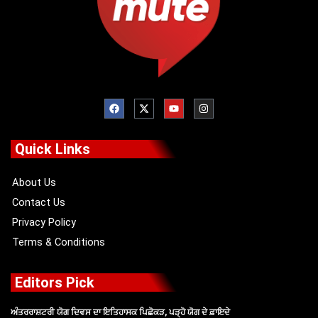
F
X
Y
I
a
-
o
n
c
t
u
s
e
w
t
t
b
i
u
a
o
t
b
g
Quick Links
o
t
e
r
k
e
a
r
m
About Us
Contact Us
Privacy Policy
Terms & Conditions
Editors Pick
ਅੰਤਰਰਾਸ਼ਟਰੀ ਯੋਗ ਦਿਵਸ ਦਾ ਇਤਿਹਾਸਕ ਪਿਛੋਕੜ, ਪੜ੍ਹੋ ਯੋਗ ਦੇ ਫ਼ਾਇਦੇ