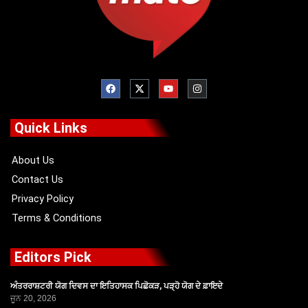
F
X
Y
I
a
-
o
n
c
t
u
s
e
w
t
t
b
i
u
a
o
t
b
g
Quick Links
o
t
e
r
k
e
a
r
m
About Us
Contact Us
Privacy Policy
Terms & Conditions
Editors Pick
ਅੰਤਰਰਾਸ਼ਟਰੀ ਯੋਗ ਦਿਵਸ ਦਾ ਇਤਿਹਾਸਕ ਪਿਛੋਕੜ, ਪੜ੍ਹੋ ਯੋਗ ਦੇ ਫ਼ਾਇਦੇ
ਜੂਨ 20, 2026