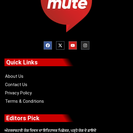
F
X
Y
I
a
-
o
n
c
t
u
s
e
w
t
t
b
i
u
a
o
t
b
g
Quick Links
o
t
e
r
k
e
a
r
m
About Us
Contact Us
Privacy Policy
Terms & Conditions
Editors Pick
ਅੰਤਰਰਾਸ਼ਟਰੀ ਯੋਗ ਦਿਵਸ ਦਾ ਇਤਿਹਾਸਕ ਪਿਛੋਕੜ, ਪੜ੍ਹੋ ਯੋਗ ਦੇ ਫ਼ਾਇਦੇ