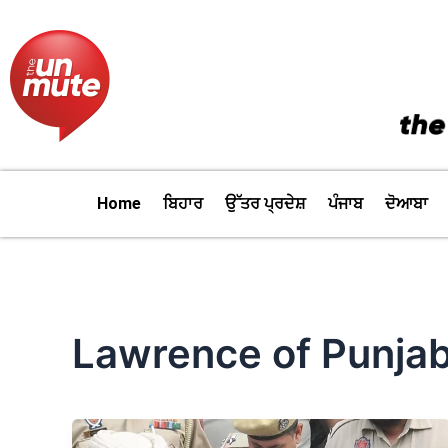
Skip
to
content
Home
ਬਿਹਾਰ
ਉੱਤਰ ਪ੍ਰਦੇਸ਼
ਪੰਜਾਬ
ਦੋਆਬਾ
Lawrence of Punja