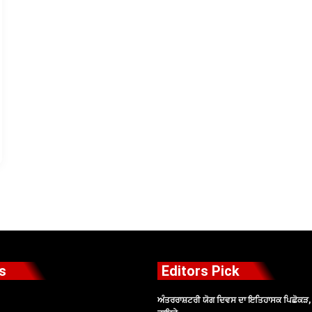
s
Editors Pick
ਅੰਤਰਰਾਸ਼ਟਰੀ ਯੋਗ ਦਿਵਸ ਦਾ ਇਤਿਹਾਸਕ ਪਿਛੋਕੜ, ਪ