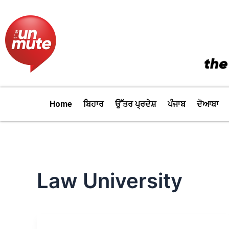
Skip
to
content
Home
ਬਿਹਾਰ
ਉੱਤਰ ਪ੍ਰਦੇਸ਼
ਪੰਜਾਬ
ਦੋਆਬਾ
Law University