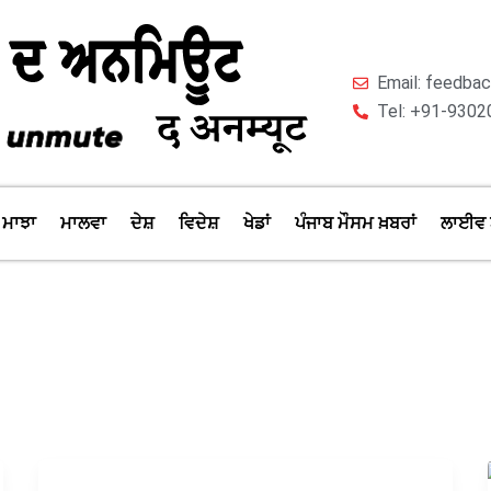
Email: feedb
Tel: +91-9302
ਮਾਝਾ
ਮਾਲਵਾ
ਦੇਸ਼
ਵਿਦੇਸ਼
ਖੇਡਾਂ
ਪੰਜਾਬ ਮੌਸਮ ਖ਼ਬਰਾਂ
ਲਾਈਵ 