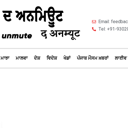
Email: feedb
Tel: +91-9302
ਮਾਝਾ
ਮਾਲਵਾ
ਦੇਸ਼
ਵਿਦੇਸ਼
ਖੇਡਾਂ
ਪੰਜਾਬ ਮੌਸਮ ਖ਼ਬਰਾਂ
ਲਾਈਵ 