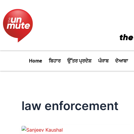
Skip
to
content
Home
ਬਿਹਾਰ
ਉੱਤਰ ਪ੍ਰਦੇਸ਼
ਪੰਜਾਬ
ਦੋਆਬਾ
law enforcement