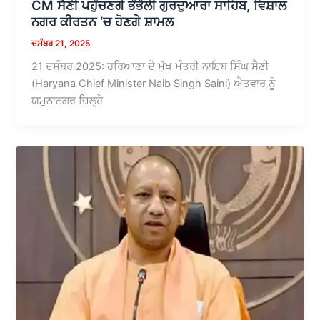
CM ਸੈਣੀ ਪਹੁੰਚਣਗੇ ਭੰਭੌਲੀ ਗੁਰਦੁਆਰਾ ਸਾਹਿਬ, ਵਿਸ਼ਾਲ
ਨਗਰ ਕੀਰਤਨ ‘ਚ ਹੋਣਗੇ ਸ਼ਾਮਲ
ਦਸੰਬਰ 21, 2025
21 ਦਸੰਬਰ 2025: ਹਰਿਆਣਾ ਦੇ ਮੁੱਖ ਮੰਤਰੀ ਨਾਇਬ ਸਿੰਘ ਸੈਣੀ
(Haryana Chief Minister Naib Singh Saini) ਐਤਵਾਰ ਨੂੰ
ਯਮੁਨਾਨਗਰ ਜ਼ਿਲ੍ਹੇ