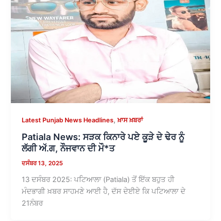
,
Latest Punjab News Headlines
ਖ਼ਾਸ ਖ਼ਬਰਾਂ
Patiala News: ਸੜਕ ਕਿਨਾਰੇ ਪਏ ਕੂੜੇ ਦੇ ਢੇਰ ਨੂੰ
ਲੱਗੀ ਅੱ.ਗ, ਨੌਜਵਾਨ ਦੀ ਮੌ*ਤ
ਦਸੰਬਰ 13, 2025
13 ਦਸੰਬਰ 2025: ਪਟਿਆਲਾ (Patiala) ਤੋਂ ਇੱਕ ਬਹੁਤ ਹੀ
ਮੰਦਭਾਗੀ ਖ਼ਬਰ ਸਾਹਮਣੇ ਆਈ ਹੈ, ਦੱਸ ਦੇਈਏ ਕਿ ਪਟਿਆਲਾ ਦੇ
21ਨੰਬਰ