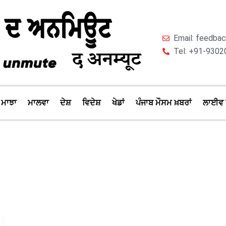
Email: feedb
Tel: +91-9302
ਮਾਝਾ
ਮਾਲਵਾ
ਦੇਸ਼
ਵਿਦੇਸ਼
ਖੇਡਾਂ
ਪੰਜਾਬ ਮੌਸਮ ਖ਼ਬਰਾਂ
ਲਾਈਵ 