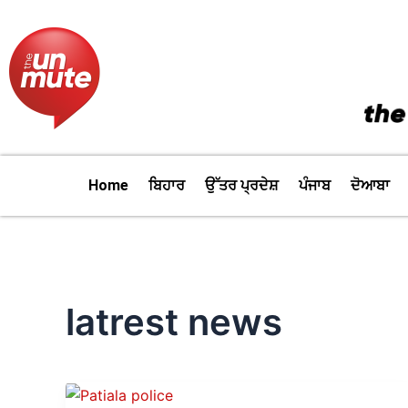
Skip
to
content
Home
ਬਿਹਾਰ
ਉੱਤਰ ਪ੍ਰਦੇਸ਼
ਪੰਜਾਬ
ਦੋਆਬਾ
latrest news