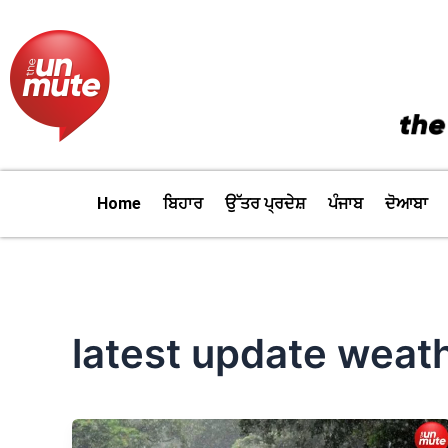
Skip
to
content
Home
ਬਿਹਾਰ
ਉੱਤਰ ਪ੍ਰਦੇਸ਼
ਪੰਜਾਬ
ਦੋਆਬਾ
latest update weat