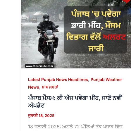
,
Latest Punjab News Headlines
Punjab Weather
,
News
ਖ਼ਾਸ ਖ਼ਬਰਾਂ
ਪੰਜਾਬ ਮੌਸਮ: ਕੀ ਅੱਜ ਪਵੇਗਾ ਮੀਂਹ, ਜਾਣੋ ਨਵੀਂ
ਅੱਪਡੇਟ
ਜੁਲਾਈ 18, 2025
18 ਜੁਲਾਈ 2025: ਅਗਲੇ 72 ਘੰਟਿਆਂ ਤੱਕ ਪੰਜਾਬ ਵਿੱਚ