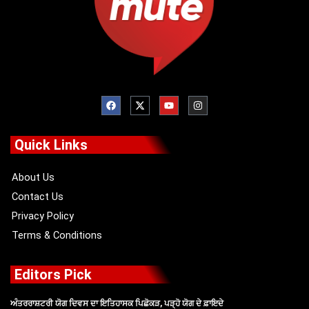
F
X
Y
I
a
-
o
n
c
t
u
s
e
w
t
t
b
i
u
a
o
t
b
g
Quick Links
o
t
e
r
k
e
a
r
m
About Us
Contact Us
Privacy Policy
Terms & Conditions
Editors Pick
ਅੰਤਰਰਾਸ਼ਟਰੀ ਯੋਗ ਦਿਵਸ ਦਾ ਇਤਿਹਾਸਕ ਪਿਛੋਕੜ, ਪੜ੍ਹੋ ਯੋਗ ਦੇ ਫ਼ਾਇਦੇ