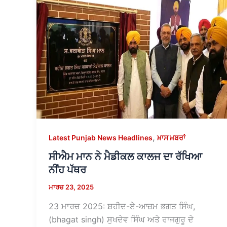
,
Latest Punjab News Headlines
ਖ਼ਾਸ ਖ਼ਬਰਾਂ
ਸੀਐਮ ਮਾਨ ਨੇ ਮੈਡੀਕਲ ਕਾਲਜ ਦਾ ਰੱਖਿਆ
ਨੀਂਹ ਪੱਥਰ
ਮਾਰਚ 23, 2025
23 ਮਾਰਚ 2025: ਸ਼ਹੀਦ-ਏ-ਆਜ਼ਮ ਭਗਤ ਸਿੰਘ,
(bhagat singh) ਸੁਖਦੇਵ ਸਿੰਘ ਅਤੇ ਰਾਜਗੁਰੂ ਦੇ