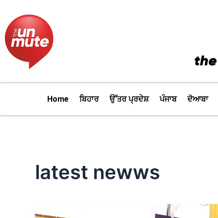
Skip
to
content
Home
ਬਿਹਾਰ
ਉੱਤਰ ਪ੍ਰਦੇਸ਼
ਪੰਜਾਬ
ਦੋਆਬਾ
latest newws