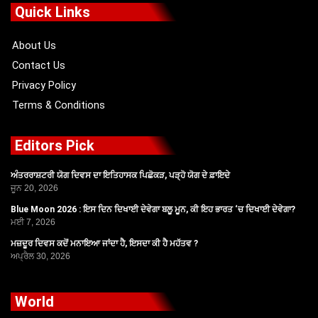
o
t
b
g
Quick Links
o
t
e
r
k
e
a
r
m
About Us
Contact Us
Privacy Policy
Terms & Conditions
Editors Pick
ਅੰਤਰਰਾਸ਼ਟਰੀ ਯੋਗ ਦਿਵਸ ਦਾ ਇਤਿਹਾਸਕ ਪਿਛੋਕੜ, ਪੜ੍ਹੋ ਯੋਗ ਦੇ ਫ਼ਾਇਦੇ
ਜੂਨ 20, 2026
Blue Moon 2026 : ਇਸ ਦਿਨ ਦਿਖਾਈ ਦੇਵੇਗਾ ਬਲੂ ਮੂਨ, ਕੀ ਇਹ ਭਾਰਤ ‘ਚ ਦਿਖਾਈ ਦੇਵੇਗਾ?
ਮਈ 7, 2026
ਮਜ਼ਦੂਰ ਦਿਵਸ ਕਦੋਂ ਮਨਾਇਆ ਜਾਂਦਾ ਹੈ, ਇਸਦਾ ਕੀ ਹੈ ਮਹੱਤਵ ?
ਅਪ੍ਰੈਲ 30, 2026
World