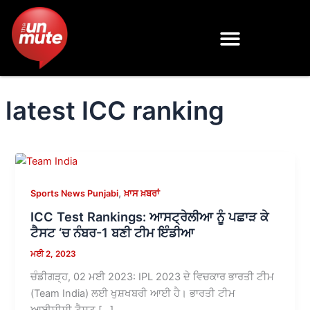
Skip
to
content
latest ICC ranking
,
Sports News Punjabi
ਖ਼ਾਸ ਖ਼ਬਰਾਂ
ICC Test Rankings: ਆਸਟ੍ਰੇਲੀਆ ਨੂੰ ਪਛਾੜ ਕੇ
ਟੈਸਟ ‘ਚ ਨੰਬਰ-1 ਬਣੀ ਟੀਮ ਇੰਡੀਆ
ਮਈ 2, 2023
ਚੰਡੀਗੜ੍ਹ, 02 ਮਈ 2023: IPL 2023 ਦੇ ਵਿਚਕਾਰ ਭਾਰਤੀ ਟੀਮ
(Team India) ਲਈ ਖੁਸ਼ਖਬਰੀ ਆਈ ਹੈ। ਭਾਰਤੀ ਟੀਮ
ਆਈਸੀਸੀ ਟੈਸਟ […]