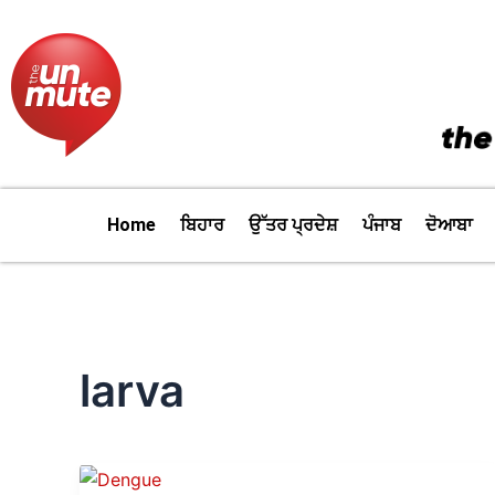
Skip
to
content
Home
ਬਿਹਾਰ
ਉੱਤਰ ਪ੍ਰਦੇਸ਼
ਪੰਜਾਬ
ਦੋਆਬਾ
larva