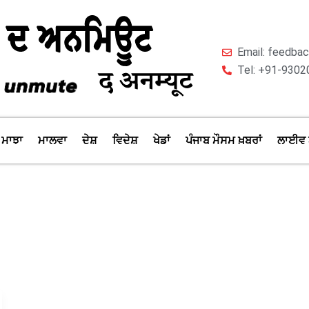
Email: feedb
Tel: +91-9302
ਮਾਝਾ
ਮਾਲਵਾ
ਦੇਸ਼
ਵਿਦੇਸ਼
ਖੇਡਾਂ
ਪੰਜਾਬ ਮੌਸਮ ਖ਼ਬਰਾਂ
ਲਾਈਵ 