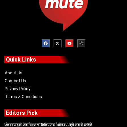
F
X
Y
I
a
-
o
n
c
t
u
s
e
w
t
t
b
i
u
a
o
t
b
g
Quick Links
o
t
e
r
k
e
a
r
m
About Us
Contact Us
Privacy Policy
Terms & Conditions
Editors Pick
ਅੰਤਰਰਾਸ਼ਟਰੀ ਯੋਗ ਦਿਵਸ ਦਾ ਇਤਿਹਾਸਕ ਪਿਛੋਕੜ, ਪੜ੍ਹੋ ਯੋਗ ਦੇ ਫ਼ਾਇਦੇ