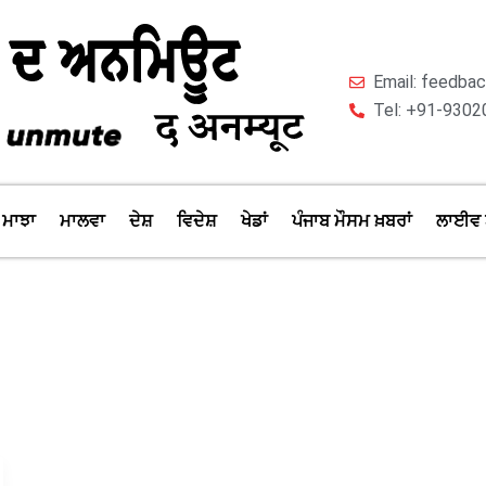
Email: feedb
Tel: +91-9302
ਮਾਝਾ
ਮਾਲਵਾ
ਦੇਸ਼
ਵਿਦੇਸ਼
ਖੇਡਾਂ
ਪੰਜਾਬ ਮੌਸਮ ਖ਼ਬਰਾਂ
ਲਾਈਵ 