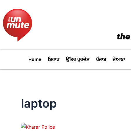
Skip
to
content
Home
ਬਿਹਾਰ
ਉੱਤਰ ਪ੍ਰਦੇਸ਼
ਪੰਜਾਬ
ਦੋਆਬਾ
laptop