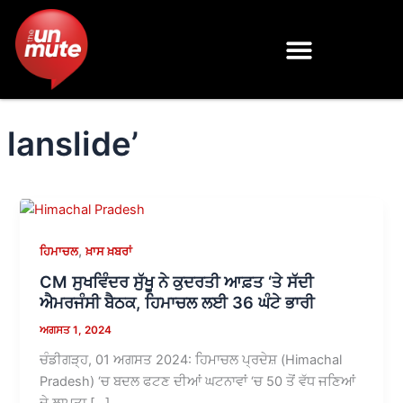
Skip
to
content
lanslide’
,
ਹਿਮਾਚਲ
ਖ਼ਾਸ ਖ਼ਬਰਾਂ
CM ਸੁਖਵਿੰਦਰ ਸੁੱਖੂ ਨੇ ਕੁਦਰਤੀ ਆਫ਼ਤ ‘ਤੇ ਸੱਦੀ
ਐਮਰਜੰਸੀ ਬੈਠਕ, ਹਿਮਾਚਲ ਲਈ 36 ਘੰਟੇ ਭਾਰੀ
ਅਗਸਤ 1, 2024
ਚੰਡੀਗੜ੍ਹ, 01 ਅਗਸਤ 2024: ਹਿਮਾਚਲ ਪ੍ਰਦੇਸ਼ (Himachal
Pradesh) ‘ਚ ਬਦਲ ਫਟਣ ਦੀਆਂ ਘਟਨਾਵਾਂ ‘ਚ 50 ਤੋਂ ਵੱਧ ਜਣਿਆਂ
ਦੇ ਲਾਪਤਾ […]