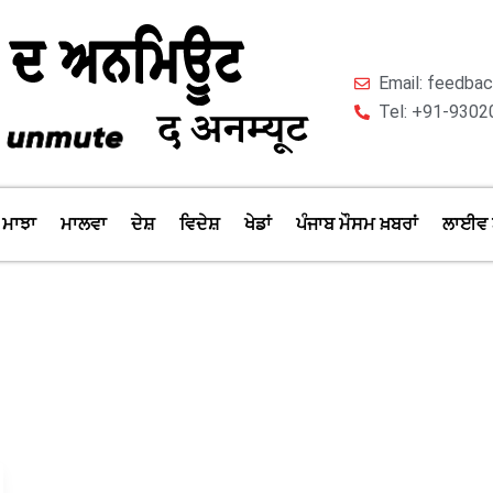
Email: feedb
Tel: +91-9302
ਮਾਝਾ
ਮਾਲਵਾ
ਦੇਸ਼
ਵਿਦੇਸ਼
ਖੇਡਾਂ
ਪੰਜਾਬ ਮੌਸਮ ਖ਼ਬਰਾਂ
ਲਾਈਵ 