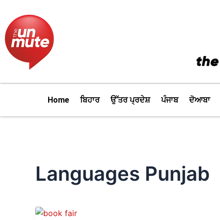
Skip
to
content
Home
ਬਿਹਾਰ
ਉੱਤਰ ਪ੍ਰਦੇਸ਼
ਪੰਜਾਬ
ਦੋਆਬਾ
Languages Punjab