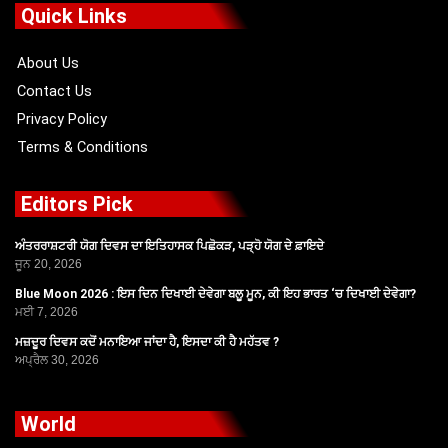
o
t
b
g
Quick Links
o
t
e
r
k
e
a
r
m
About Us
Contact Us
Privacy Policy
Terms & Conditions
Editors Pick
ਅੰਤਰਰਾਸ਼ਟਰੀ ਯੋਗ ਦਿਵਸ ਦਾ ਇਤਿਹਾਸਕ ਪਿਛੋਕੜ, ਪੜ੍ਹੋ ਯੋਗ ਦੇ ਫ਼ਾਇਦੇ
ਜੂਨ 20, 2026
Blue Moon 2026 : ਇਸ ਦਿਨ ਦਿਖਾਈ ਦੇਵੇਗਾ ਬਲੂ ਮੂਨ, ਕੀ ਇਹ ਭਾਰਤ ‘ਚ ਦਿਖਾਈ ਦੇਵੇਗਾ?
ਮਈ 7, 2026
ਮਜ਼ਦੂਰ ਦਿਵਸ ਕਦੋਂ ਮਨਾਇਆ ਜਾਂਦਾ ਹੈ, ਇਸਦਾ ਕੀ ਹੈ ਮਹੱਤਵ ?
ਅਪ੍ਰੈਲ 30, 2026
World