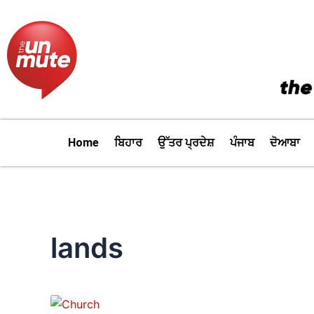
Skip
to
content
Home
ਬਿਹਾਰ
ਉੱਤਰ ਪ੍ਰਦੇਸ਼
ਪੰਜਾਬ
ਦੋਆਬਾ
lands