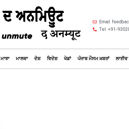
Email: feedb
Tel: +91-9302
ਮਾਝਾ
ਮਾਲਵਾ
ਦੇਸ਼
ਵਿਦੇਸ਼
ਖੇਡਾਂ
ਪੰਜਾਬ ਮੌਸਮ ਖ਼ਬਰਾਂ
ਲਾਈਵ 