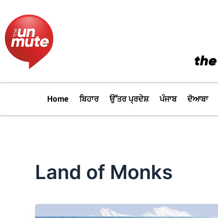
Skip
to
content
Home
ਬਿਹਾਰ
ਉੱਤਰ ਪ੍ਰਦੇਸ਼
ਪੰਜਾਬ
ਦੋਆਬਾ
Land of Monks