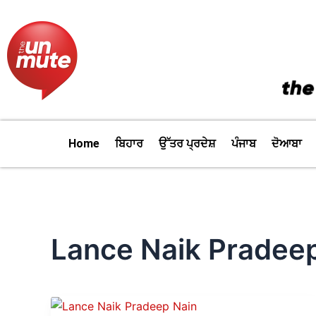
Skip
to
content
Home
ਬਿਹਾਰ
ਉੱਤਰ ਪ੍ਰਦੇਸ਼
ਪੰਜਾਬ
ਦੋਆਬਾ
Lance Naik Pradee