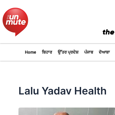
Skip
to
content
Home
ਬਿਹਾਰ
ਉੱਤਰ ਪ੍ਰਦੇਸ਼
ਪੰਜਾਬ
ਦੋਆਬਾ
Lalu Yadav Health