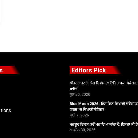
s
Editors Pick
ਅੰਤਰਰਾਸ਼ਟਰੀ ਯੋਗ ਦਿਵਸ ਦਾ ਇਤਿਹਾਸਕ ਪਿਛੋਕੜ, ਪ
ਫ਼ਾਇਦੇ
ਜੂਨ 20, 2026
Blue Moon 2026 : ਇਸ ਦਿਨ ਦਿਖਾਈ ਦੇਵੇਗਾ ਬਲ
tions
ਭਾਰਤ ‘ਚ ਦਿਖਾਈ ਦੇਵੇਗਾ?
ਮਈ 7, 2026
ਮਜ਼ਦੂਰ ਦਿਵਸ ਕਦੋਂ ਮਨਾਇਆ ਜਾਂਦਾ ਹੈ, ਇਸਦਾ ਕੀ ਹ
ਅਪ੍ਰੈਲ 30, 2026