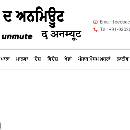
Email: feedb
Tel: +91-9302
ਮਾਝਾ
ਮਾਲਵਾ
ਦੇਸ਼
ਵਿਦੇਸ਼
ਖੇਡਾਂ
ਪੰਜਾਬ ਮੌਸਮ ਖ਼ਬਰਾਂ
ਲਾਈਵ 