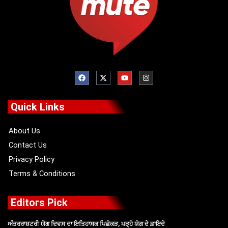
F
X
Y
I
a
-
o
n
c
t
u
s
e
w
t
t
b
i
u
a
o
t
b
g
Quick Links
o
t
e
r
k
e
a
r
m
About Us
Contact Us
Privacy Policy
Terms & Conditions
Editors Pick
ਅੰਤਰਰਾਸ਼ਟਰੀ ਯੋਗ ਦਿਵਸ ਦਾ ਇਤਿਹਾਸਕ ਪਿਛੋਕੜ, ਪੜ੍ਹੋ ਯੋਗ ਦੇ ਫ਼ਾਇਦੇ