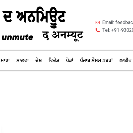
Email: feedb
Tel: +91-9302
ਮਾਝਾ
ਮਾਲਵਾ
ਦੇਸ਼
ਵਿਦੇਸ਼
ਖੇਡਾਂ
ਪੰਜਾਬ ਮੌਸਮ ਖ਼ਬਰਾਂ
ਲਾਈਵ 