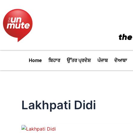
Skip
to
content
Home
ਬਿਹਾਰ
ਉੱਤਰ ਪ੍ਰਦੇਸ਼
ਪੰਜਾਬ
ਦੋਆਬਾ
Lakhpati Didi