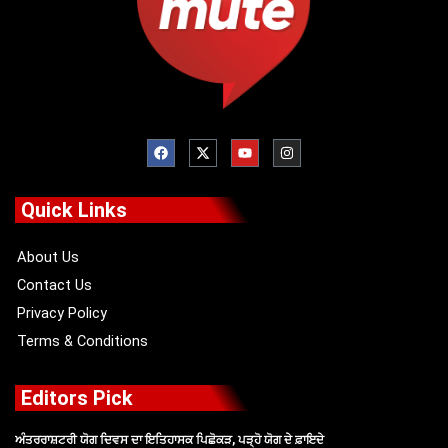
F
X
Y
I
a
-
o
n
c
t
u
s
e
w
t
t
b
i
u
a
o
t
b
g
Quick Links
o
t
e
r
k
e
a
r
m
About Us
Contact Us
Privacy Policy
Terms & Conditions
Editors Pick
ਅੰਤਰਰਾਸ਼ਟਰੀ ਯੋਗ ਦਿਵਸ ਦਾ ਇਤਿਹਾਸਕ ਪਿਛੋਕੜ, ਪੜ੍ਹੋ ਯੋਗ ਦੇ ਫ਼ਾਇਦੇ